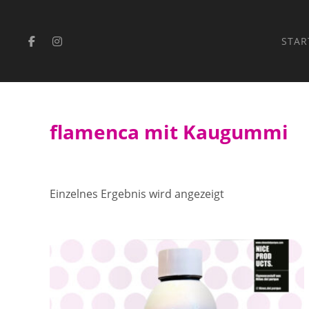
Springe
zum
Inhalt
STAR
flamenca mit Kaugummi
Einzelnes Ergebnis wird angezeigt