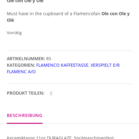
Ole con Ole y Olé
Must have in the cupboard of a Flamencofan
Ole con Ole y
Olé
Vorrätig
ARTIKELNUMMER:
85
KATEGORIEN:
FLAMENCO KAFFEETASSE
,
VERSPIELT E/R
FLAMENC A/O
PRODUKT TEILEN:
BESCHREIBUNG
Keramiktasse 11oz DURAGLAZE, Spülmaschinenfest,