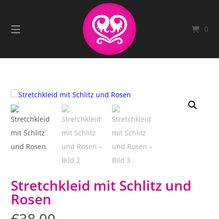
Springe
zum
Inhalt
0
Stretchkleid mit Schlitz und
Rosen
€
38,00