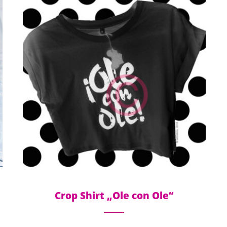
Crop Shirt „Ole con Ole“