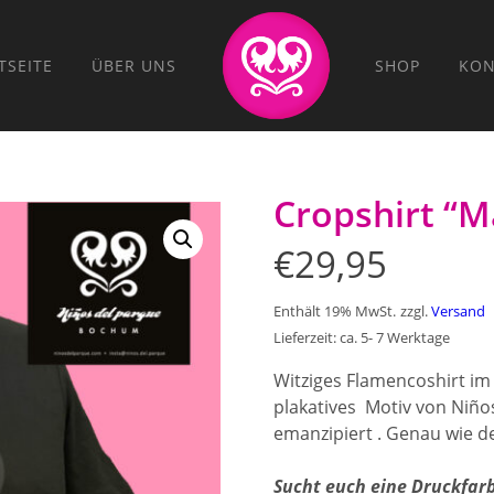
TSEITE
ÜBER UNS
SHOP
KON
Cropshirt “M
€
29,95
Enthält 19% MwSt.
zzgl.
Versand
Lieferzeit: ca. 5- 7 Werktage
Witziges Flamencoshirt im
plakatives Motiv von Niños
emanzipiert . Genau wie d
Sucht euch eine Druckfarb