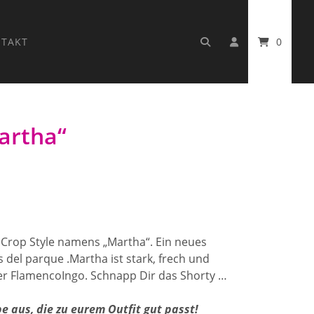
TAKT
0
artha“
 Crop Style namens „Martha“. Ein neues
 del parque .Martha ist stark, frech und
er FlamencoIngo. Schnapp Dir das Shorty …
e aus, die zu eurem Outfit gut passt!