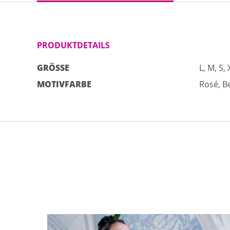
PRODUKTDETAILS
GRÖSSE
L, M, S, 
MOTIVFARBE
Rosé, Be
Dieses Produkt weist mehrere Varianten auf. Die Optionen können auf der Produktseite gewählt werden