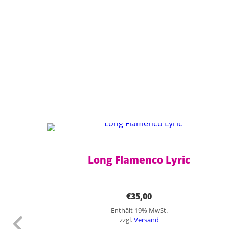
Dieses Produkt weist mehrere Varianten auf. Die Optionen können auf der Produktseite gewählt werden
t
Long Flamenco Lyric
€
35,00
Enthält 19% MwSt.
zzgl.
Versand