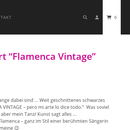
TAKT
0
t “Flamenca Vintage”
 lange dabei sind … Weit geschnittenes schwarzes
 VINTAGE – pero mi arte lo dice todo.“ Was soviel
t, aber mein Tanz/ Kunst sagt alles …
lamenca – ganz im Stil einer berühmten Sängerin
 meine 😉