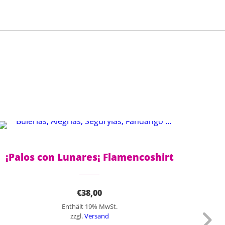
Dieses Produkt weist mehrere Varianten auf. Die Optionen können auf der Produktseite gewählt werden
¡Palos con Lunares¡ Flamencoshirt
€
38,00
Enthält 19% MwSt.
zzgl.
Versand