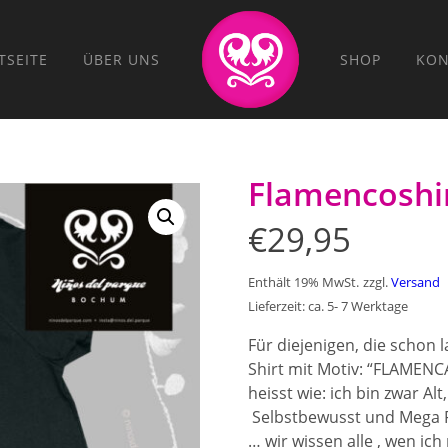
TSEITE
ÜBER UNS
SHOP
KON
Flamencoshir
€
29,95
Enthält 19% MwSt.
zzgl.
Versand
Lieferzeit: ca. 5- 7 Werktage
Für diejenigen, die schon
Shirt mit Motiv: “FLAMENCA
heisst wie: ich bin zwar Al
Selbstbewusst und Mega F
… wir wissen alle , wen ich